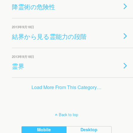
降霊術の危険性
2013年9月18日
結界から見る霊能力の段階
2013年9月18日
霊界
Load More From This Category…
Back to top
Mobile
Desktop