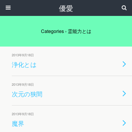
優愛
Categories ›
霊能力とは
2013年9月18日
浄化とは
2013年9月18日
次元の狭間
2013年9月18日
魔界