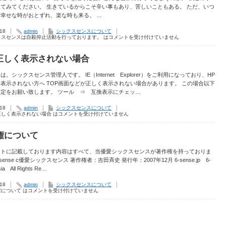
てみてください。 生きているからこそ辛い事もあり、苦しいこともある。 ただ、いつ
幸せな時がおとずれ、楽な時も来る。 …
.18
admin
シックスセンスについて
クスセンスは自殺抑止活動を行っております。 は
コメントを受け付けていません
で正しく表示されない場合
は。シックスセンス管理人です。 IE（Internet Explorer）をご利用になっており、HP
表示されない方へ TOP画面などが正しく表示されない場合があります。 この場合以下
定をお願い致します。 ツール ⇒ 互換表示にチェッ…
.18
admin
シックスセンスについて
正しく表示されない場合 は
コメントを受け付けていません
権について
イトに記載しております内容はすべて、当優愛シックスセンスが著作権を持っておりま
-sense c優愛シックスセンス 著作権者：吉田斉史 発行年：2007年12月 6-sense.jp 6-
sia All Rights Re…
.18
admin
シックスセンスについて
について は
コメントを受け付けていません