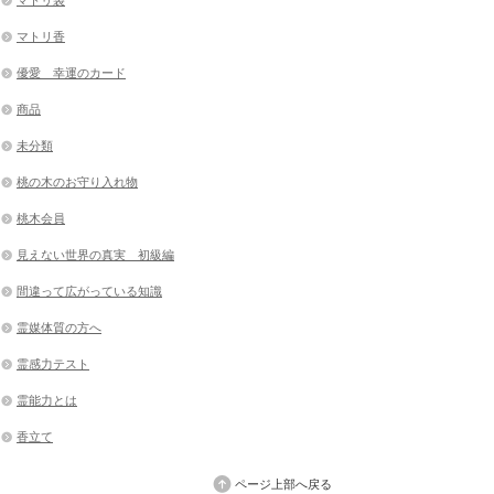
マトリ袋
マトリ香
優愛 幸運のカード
商品
未分類
桃の木のお守り入れ物
桃木会員
見えない世界の真実 初級編
間違って広がっている知識
霊媒体質の方へ
霊感力テスト
霊能力とは
香立て
ページ上部へ戻る