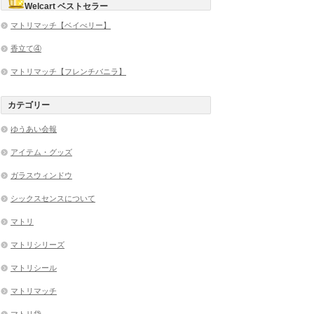
Welcart ベストセラー
マトリマッチ【ベイべリー】
香立て④
マトリマッチ【フレンチバニラ】
カテゴリー
ゆうあい会報
アイテム・グッズ
ガラスウィンドウ
シックスセンスについて
マトリ
マトリシリーズ
マトリシール
マトリマッチ