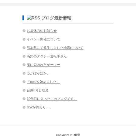
ブログ最新情報
お盆休みのお知らせ
イベント開催について
熊本県にて発生しました地震について
高知のタクシー運転手さん
魔に囚われたゲーマー
心がぽかぽか。
「noteを始めました」
台風6号と胡瓜
19年目に入ったこのブログです。
GWが終わり....
Copyright ©
優愛