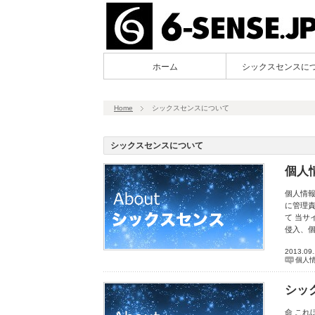
ホーム
シックスセンスに
Home
シックスセンスについて
シックスセンスについて
個人
個人情報
に管理責
て 当
侵入、
2013.09
個人
シッ
命 これ