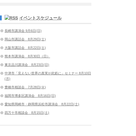
イベントスケジュール
長崎市講演会 9月6日(日)
岡山市講話会 8月29日(土)
大阪市講話会 8月22日(土)
熊本市講演会 8月30日（日）
東京品川講演会 8月23日(日)
中津市「見えない世界の真実が此処に」セミナー 8月10日
(月)
豊橋市相談会 7月28日(火)
福岡市博多区講演会 8月16日(日)
愛知県岡崎市・静岡県浜松市講演会 8月22日(土)
四万十市相談会 8月15日(土)