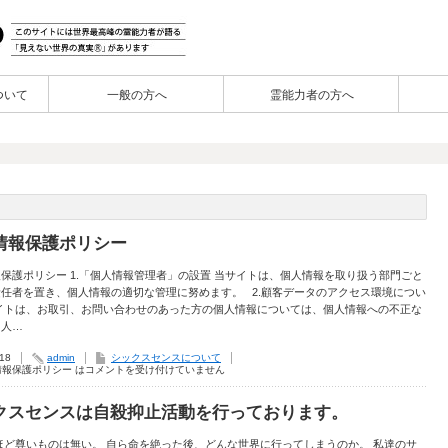
ついて
一般の方へ
霊能力者の方へ
情報保護ポリシー
保護ポリシー 1.「個人情報管理者」の設置 当サイトは、個人情報を取り扱う部門ごと
任者を置き、個人情報の適切な管理に努めます。 2.顧客データのアクセス環境につい
サイトは、お取引、お問い合わせのあった方の個人情報については、個人情報への不正な
個人…
.18
admin
シックスセンスについて
情報保護ポリシー は
コメントを受け付けていません
クスセンスは自殺抑止活動を行っております。
ほど尊いものは無い。 自ら命を絶った後、どんな世界に行ってしまうのか。 私達のサ