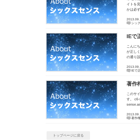
イトを見
かは必ず
2013.09
シッ
IE
こんにち
が正しく
の通り設
2013.09
IEで
著作
このサ
す。 c6
sense.a
2013.09
著作権
トップページに戻る