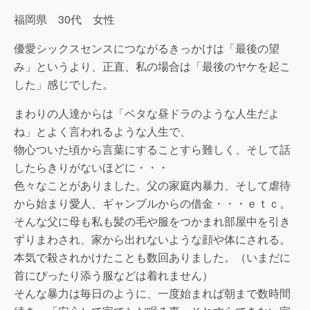
福岡県 30代 女性
優愛シックスセンスにつながるきっかけは「最後の望
み」というより、正直、私の場合は「最後のヤケを起こ
した」感じでした。
まわりの人達からは「ベタな昼ドラのような人生だよ
ね」とよく言われるような人生で、
物心ついた頃から言葉にすることすら難しく、そして話
したらきりがないほどに・・・
色々なことがありました。父の家庭内暴力、そして虐待
から始まり愛人、ギャンブルからの借金・・・ｅｔｃ。
そんな父に母も私も髪の毛や服をつかまれ部屋中を引き
ずりまわされ、家から出れないような顔や体にされる。
本気で殺されかけたことも数回ありました。（いまだに
首にぴったり添う服などは着れません）
そんな暴力は毎日のように、一度始まれば朝まで数時間