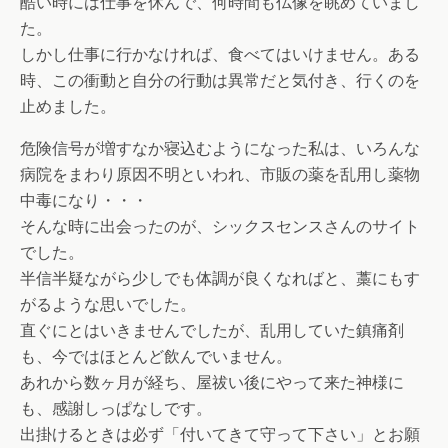
酷い時には仕事を休んで、何時間も仏像を眺めていまし
た。
しかし仕事に行かなければ、食べてはいけません。ある
時、この衝動と自分の行動は異常だと気付き、行くのを
止めました。
危険信号が増すなか寝込むようになった私は、いろんな
病院をまわり原因不明といわれ、市販の薬を乱用し薬物
中毒になり・・・
そんな時に出会ったのが、シックスセンスさんのサイト
でした。
半信半疑ながら少しでも体調が良くなればと、藁にもす
がるような思いでした。
直ぐにとはいきませんでしたが、乱用していた鎮痛剤
も、今ではほとんど飲んでいません。
あれから数ヶ月が経ち、屋祓い後にやって来た神様に
も、感謝しっぱなしです。
出掛けるときは必ず「付いてきて守って下さい」とお願