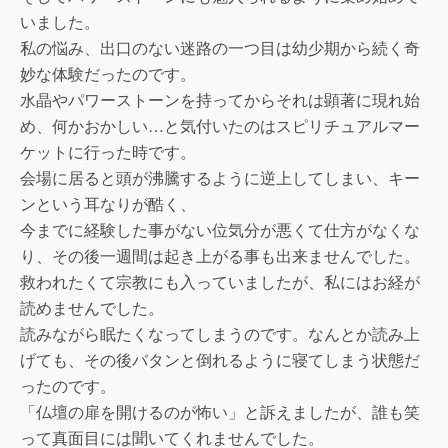
いました。
私の悩み、出口のない迷路の一つ目は幼少期から続く奇
妙な体験だったのです。
水晶やパワーストーンを持ってからそれは顕著に現れ始
め、何かおかしい…と気付いたのはスピリチュアルマー
ケットに行った時です。
会場に居ると頭が沸騰するように逆上してしまい、キー
ンという耳なりが酷く、
今までに経験した事がない位気分が悪くて仕方がなくな
り、その後一週間は起き上がる事も出来ませんでした。
救われたくて宗教にも入っていましたが、私にはお経が
読めませんでした。
読みながら眠たくなってしまうのです。なんとか読み上
げても、その後バタンと倒れるように寝てしまう状態だ
ったのです。
「仏壇の扉を開けるのが怖い」と訴えましたが、誰も笑
って真面目には聞いてくれませんでした。